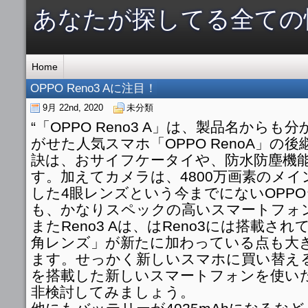
あなたが探してる全ての
Home
OPPO Reno3 Aに注目！
9月 22nd, 2020
未分類
“「OPPO Reno3 A」は、製品名から
がせた人気スマホ「OPPO RenoA」の
訣は、おサイフケータイや、防水防塵機
す。加えてカメラは、4800万画素のメ
した4眼レンズという今までにないOPP
も、かなりスペックの高いスマートフォ
またReno3 Aは、はReno3には搭載さ
角レンズ」が新たに加わっている点も大
ます。せっかく新しいスマホに買い替え
を搭載した新しいスマートフォンを使い
非検討してみましょう。