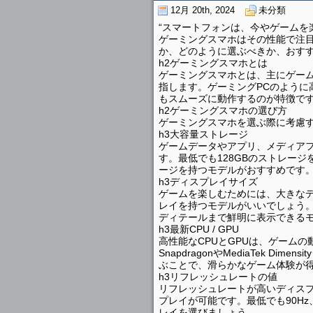
12月 20th, 2024
未分類
“スマートフォンは、今やゲームを
ゲーミングスマホはその性能で注
か、どのように選ぶべきか、おす
h2ゲーミングスマホとは
ゲーミングスマホとは、主にゲームが
指します。ゲーミングPCのように
もスムーズに動作するのが特徴で
h2ゲーミングスマホの選び方
ゲーミングスマホを選ぶ際に考慮
h3大容量ストレージ
ゲームデータやアプリ、メディア
す。最低でも128GBのストレージ
ージを持つモデルがおすすめです
h3ディスプレイサイズ
ゲームを楽しむためには、大きなデ
レイを持つモデルがいいでしょう。
ディテールまで鮮明に表示できる
h3最新CPU / GPU
高性能なCPUとGPUは、ゲーム
SnapdragonやMediaTek 
ぶことで、滑らかなゲーム体験が
h3リフレッシュレートの値
リフレッシュレートが高いディス
プレイが可能です。最低でも90Hz
レイを選びましょう。