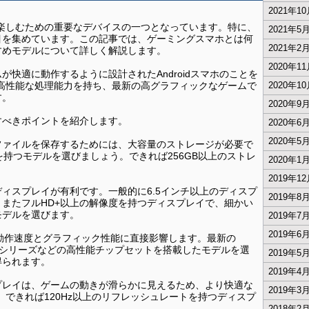
2021年1
楽しむための重要なデバイスの一つとなっています。特に、
2021年5
目を集めています。この記事では、ゲーミングスマホとは何
2021年2
すめモデルについて詳しく解説します。
2020年1
快適に動作するように設計されたAndroidスマホのことを
高性能な処理能力を持ち、最新の高グラフィックなゲームで
2020年1
す。
2020年9
すべきポイントを紹介します。
2020年6
2020年5
ファイルを保存するためには、大容量のストレージが必要で
を持つモデルを選びましょう。できれば256GB以上のストレ
2020年1
。
2019年1
ィスプレイが有利です。一般的に6.5インチ以上のディスプ
2019年8
またフルHD+以上の解像度を持つディスプレイで、細かい
モデルを選びます。
2019年7
2019年6
の動作速度とグラフィック性能に直接影響します。最新の
Dimensityシリーズなどの高性能チップセットを搭載したモデルを選
2019年5
得られます。
2019年4
プレイは、ゲームの動きが滑らかに見えるため、より快適な
2019年3
、できれば120Hz以上のリフレッシュレートを持つディスプ
2018年2