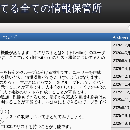
てる全ての情報保管所
能について
Archives
2026年7
いう機能があります。このリストとはX（旧Twitter）のユーザ
2026年6
。ここではX（旧Twitter）のリスト機能についてまとめ
2026年5
2026年4
ユーザーを特定のグループに分ける機能です。ユーザーを作成し
2026年2
しを防いだり、情報収集ができたりするようになります。
、興味のあるテーマごとにアカウントをグループ化して、それら
2026年1
表示することが可能です。人中心のリスト、トピック中心の
ど1人で複数のリストを作成することが可能です。
2025年1
の追加・削除もできるため、最初から完成を目指す必要はあ
2025年1
公開することが可能です。非公開にもできるので、プライベ
う。
2025年1
とは？】
2025年9
よ。リストの制限はついてまとめてみましょう。
で＞
2025年8
に1000のリストを持つことが可能です。