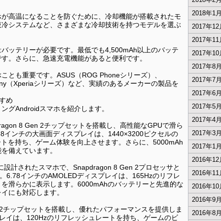
2018年1
ホが高温になることを防ぐために、冷却機能が搭載されたモ
液冷システムなど、さまざまな冷却技術を持つモデルを選ぶ
2017年1
2017年1
ッテリーが必要です。最低でも4,500mAh以上のバッテ
2017年1
です。さらに、急速充電機能があると便利です。
2017年8
とも重要です。ASUS（ROG Phoneシリーズ）、
2017年7
、Sony（Xperiaシリーズ）など、実績のあるメーカーの製品を
2017年6
すすめ
2017年5
グAndroidスマホを紹介します。
2017年4
napdragon 8 Gen 2チップセットを搭載し、高性能なGPUで滑ら
2017年3
8インチの大画面ディスプレイは、1440×3200ピクセルの
ートを持ち、ゲーム体験を向上させます。さらに、5000mAh
2017年1
能を備えています。
2016年1
に設計されたスマホで、Snapdragon 8 Gen 2プロセッサと
2016年1
ます。6.78インチのAMOLEDディスプレイは、165Hzのリフレ
を滑らかに表示します。6000mAhのバッテリーと先進的な
2016年1
レイにも対応します。
2016年9
on 8 Gen 2チップセットを搭載し、優れたパフォーマンスを提供しま
2016年8
スプレイは、120Hzのリフレッシュレートを持ち、ゲームのビ