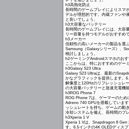
h3高熱化防止
長時間のゲームプレイによりスマ
デルが理想的です。内蔵ファンや
と良いでしょう。
h3大容量なバッテリー
長時間のゲームプレイには、大容量バ
リー容量を持つモデルがおすすめ
h3メーカー
信頼性の高いメーカーの製品を選ぶこ
Samsung（Galaxyシリーズ）
検討しましょう。
h2ゲーミングAndroidスマホのお
ここからは、特におすすめのゲーミン
h3Galaxy S23 Ultra
Galaxy S23 Ultraは、最新のS
かなグラフィックを提供します。6.
解像度と120Hzのリフレッシュレ
の大容量バッテリーと急速充電機
h3ROG Phone 7
ROG Phone 7は、ゲーマーのため
Adreno 740 GPUを搭載してい
ッシュレートを持ち、ゲームの動き
冷却システムを備え、長時間のプ
h3Xperia 1 V
Xperia 1 Vは、Snapdrag
す。6.5インチの4K OLEDディ