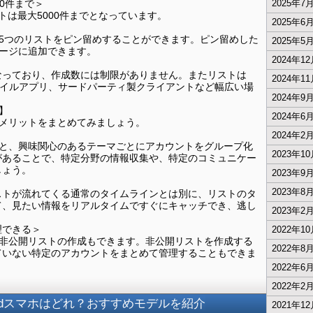
0件まで＞
2025年7
トは最大5000件までとなっています。
2025年6
は最大5つのリストをピン留めすることができます。ピン留めした
2025年5
ムページに追加できます。
2024年1
なっており、作成数には制限がありません。またリストは
2024年1
ト、モバイルアプリ、サードパーティ製クライアントなど幅広い場
2024年9
？】
2024年6
するメリットをまとめてみましょう。
2024年2
成すると、興味関心のあるテーマごとにアカウントをグループ化
2023年1
があることで、特定分野の情報収集や、特定のコミュニケー
しょう。
2023年9
2023年8
ストが流れてくる通常のタイムラインとは別に、リストのタ
て、見たい情報をリアルタイムですぐにキャッチでき、逃し
2023年2
理できる＞
2022年1
では、非公開リストの作成もできます。非公開リストを作成する
2022年8
ていない特定のアカウントをまとめて管理することもできま
2022年6
2022年2
oidスマホはどれ？おすすめモデルを紹介
2021年1