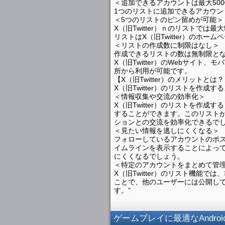
＜追加できるアカウントは最大500
1つのリストに追加できるアカウン
＜5つのリストのピン留めが可能＞
X（旧Twitter）ｎのリストで
リストはX（旧Twitter）のホー
＜リストの作成数に制限はなし＞
作成できるリストの数は無制限と
X（旧Twitter）のWebサイ
所から利用が可能です。
【X（旧Twitter）のメリットとは
X（旧Twitter）のリストを作成
＜情報収集や交流の効率化＞
X（旧Twitter）のリストを作
することができます。このリスト
ションとの交流を効率化できるで
＜見たい情報を逃しにくくなる＞
フォローしているアカウントのポ
イムラインを表示することによっ
にくくなるでしょう。
＜特定のアカウントをまとめて管
X（旧Twitter）のリスト機能
ことで、他のユーザーには公開し
す。”
ゲームプレイに最適なAndr