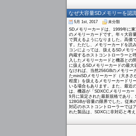
なぜ大容量SDメモリーを認
5月 1st, 2017
未分類
SDメモリーカードは、1999年
のメモリーカードです。年々大容量
で買えるようになりました。高価で
す。ただし、メモリーカードを読
コンによっては、扱えるSDメモリ
内蔵するホストコントローラーと
入したメモリーカードと機器との
に扱えるSDメモリーカードの最大
なければ、当然256GBのメモリ
たminiSDメモリーカード（大きさ
程度）を扱えるメモリーカードリ
いる場合もあります。また、最近の
は、機器が「SDXCCメモリーカー
9月に策定された最新規格であり、
128GBが容量の限界でした。従来
対応のホストコントローラーでは
れた製品は、SDXCに非対応と考