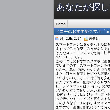
あなたが探し
Home
ドコモのおすすめスマホ「arro
5月 25th, 2017
未分類
スマートフォンはタッチパネルに
ますので色々な楽しみ方がありま
そんなスマートフォンでも特に注目
NX F-01J」です。
このドコモのおすすめスマホは画
ていますので、スマートフォンを
だから、急いで使いたいときでも
また、独自の省電力技術や大容量
ていますので、どこに行く時も安
音楽はオンキョー監修によるサウ
し、ディスプレイは5.5インチの
どが見やすくて良いと思います。
ボディサイズは幅約75ミリ、高さ約
ので扱いやすいサイズと言えます
このようなドコモのおすすめスマホに
ますので、画面が割れにくくて長