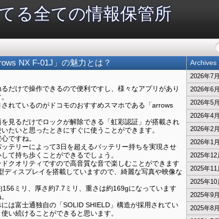
てる全ての情報保管所
ws NX F-01J」の魅力とは？
Archives
2026年7
触るだけで操作できるので便利ですし、様々なアプリがあり
2026年6
す。
2026年5
されているのがドコモのおすすめスマホである「arrows
2026年4
面を見るだけでロックが解除できる「虹彩認証」が搭載され
2026年2
使いたいと思ったときにすぐに使うことができます。
安心ですね。
2026年1
バッテリーによって3日を超えるバッテリー持ちを実現させ
心して持ち歩くことができるでしょう。
2025年1
ンドクオリティですので高音質な音で楽しむことができます
2025年1
大型ディスプレイを搭載していますので、綺麗な写真や映像な
2025年1
156ミリ、厚さ約7.7ミリ、重さは約169gになっています
2025年9
ね。
は富士通独自の「SOLID SHIELD」構造が採用されてい
2025年8
く使い続けることができると思います。