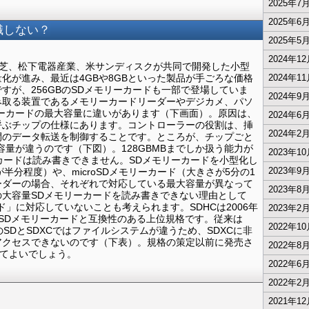
2025年7
2025年6
識しない？
2025年5
2024年1
に東芝、松下電器産業、米サンディスクが共同で開発した小型
化が進み、最近は4GBや8GBといった製品が手ごろな価格
2024年1
すが、256GBのSDメモリーカードも一部で登場していま
2024年9
み取る装置であるメモリーカードリーダーやデジカメ、パソ
ーカードの最大容量に違いがあります（下画面）。原因は、
2024年6
呼ぶチップの仕様にあります。コントローラーの役割は、挿
2024年2
間のデータ転送を制御することです。ところが、チップごと
容量が違うのです（下図）。128GBMBまでしか扱う能力が
2023年1
ーカードは読み書きできません。SDメモリーカードを小型化し
2023年9
が半分程度）や、microSDメモリーカード（大きさが5分の1
ーダーの場合、それぞれで対応している最大容量が異なって
2023年8
大容量SDメモリーカードを読み書きできない理由として
ド」に対応していないことも考えられます。SDHCは2006年
2023年2
SDメモリーカードと互換性のある上位規格です。従来は
2022年1
のSDとSDXCではファイルシステムが違うため、SDXCに非
アクセスできないのです（下表）。規格の策定以前に発売さ
2022年8
えてよいでしょう。
2022年6
2022年2
2021年1