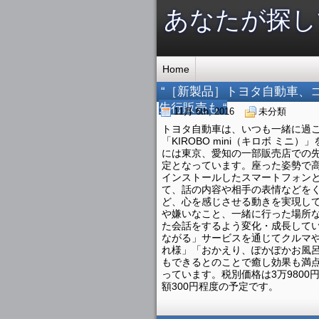
あなたが探し
Home
“［新製品］トヨタ自動車、コン
先行販売も “
11月 6th, 2016
未分類
トヨタ自動車は、いつも一緒に過
「KIROBO mini（キロボ ミ
には東京、愛知の一部販売店での
定となっています。座った姿勢で高
インストールしたスマートフォンとB
て、話の内容や相手の表情などを
ど、心を感じさせる動きを実現し
や嫌いなこと、一緒に行った場所
た会話をするよう変化・成長していく
ながる」サービスを通じてクルマ
れ様」「おかえり、ぽかぽかお風
もできるとのことで癒し効果も満点で
っています。税別価格は3万980
額300円程度の予定です。