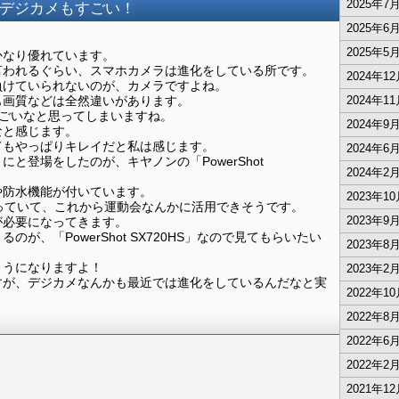
2025年7
デジカメもすごい！
2025年6
2025年5
かなり優れています。
言われるぐらい、スマホカメラは進化をしている所です。
2024年1
負けていられないのが、カメラですよね。
も画質などは全然違いがあります。
2024年1
りすごいなと思ってしまいますね。
2024年9
なと感じます。
てもやっぱりキレイだと私は感じます。
2024年6
と登場をしたのが、キヤノンの「PowerShot
2024年2
や防水機能が付いています。
2023年1
っていて、これから運動会なんかに活用できそうです。
2023年9
が必要になってきます。
が、「PowerShot SX720HS」なので見てもらいたい
2023年8
ようになりますよ！
2023年2
すが、デジカメなんかも最近では進化をしているんだなと実
2022年1
2022年8
2022年6
2022年2
2021年1