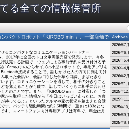
てる全ての情報保管所
パクトロボット「KIROBO mini」、一部店舗で
Archives
2026年7
ごせるコンパクトなコミュニケーションパートナー
2026年6
ニ）」を、2017年に全国のトヨタ車両販売店で発売します。今冬
2026年5
先行販売する計画で、ウェブによる事前予約を受け付ける予
さ10cmの手のひらサイズの小型ロボットで、専用アプリを
2026年4
luetooth接続することで、話しかけた人の方向に顔を向け
2026年2
くみ取った会話や、会話に応じた仕草や口調、まばたきな
ています。コミュニケーションを通して、相手の好きなこと
2026年1
などを覚えることが可能で、話していくうちに相手に合わせ
とのことです。また、「KIROBO mini」に対応した「つ
2025年1
や家から取得した情報から「今日はいっぱい走ったね、お疲
2025年1
呂が待ってるよ」といったクルマや家の状況を踏まえた会話
す。バッテリ駆動時間は約2.5時間で、重さは183gとな
2025年1
0円です。スマートフォン向け専用アプリは有料で、料金は月
2025年9
2025年8