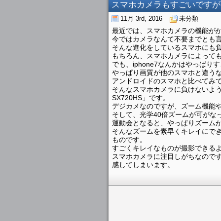
スマホカメラもすごいですが
11月 3rd, 2016
未分類
最近では、スマホカメラの機能が
今ではカメラなんて不要までとも
そんな進化をしているスマホにも
もちろん、スマホカメラによって
でも、iphone7なんかはやっぱ
やっぱり画質が他のスマホと違う
アンドロイドのスマホと比べてみ
そんなスマホカメラに負けないように
SX720HS」です。
デジカメなのですが、ズーム機能
そして、光学40倍ズームが可がな
運動会となると、やっぱりズーム
そんなズームを素早くキレイにできるの
ものです。
すごくキレイなものが撮影できる
スマホカメラに注目しがちなので
感してしまいます。