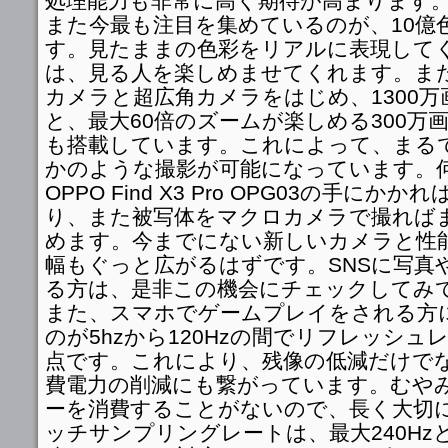
処理能力も非常に高く期待が高まります
また今最も注目を集めているのが、10億
す。見たままの色彩をリアルに表現して
は、見る人を楽しめませてくれます。また
カメラと超広角カメラをはじめ、1300
と、最大60倍のズームが楽しめる300万
も搭載しています。これによって、まる
かのような撮影が可能になっています。
OPPO Find X3 Pro OPG03の手に
り、また被写体をマクロカメラで撮れば
めます。今までにない新しいカメラと性
幅もぐっと広がるはずです。SNSに写真
る方は、是非この機会にチェックしてみ
また、スマホでゲームプレイをされる方
のが5hzから120Hzの間でリフレッシ
点です。これにより、残像の低減だけで
費電力の削減にも繋がっています。むや
ーを消費することがないので、長く大切
ッチサンプリングレートは、最大240H