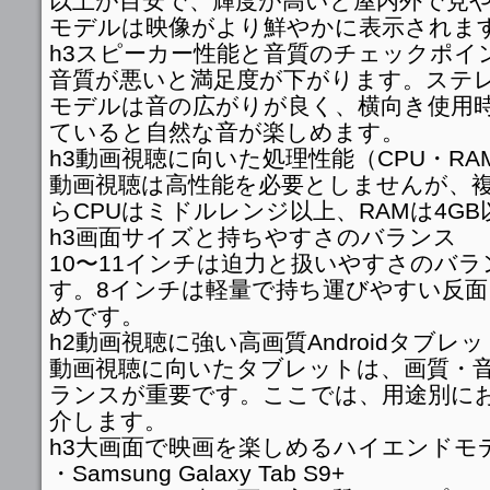
以上が目安で、輝度が高いと屋内外で見
モデルは映像がより鮮やかに表示されま
h3スピーカー性能と音質のチェックポイ
音質が悪いと満足度が下がります。ステ
モデルは音の広がりが良く、横向き使用
ていると自然な音が楽しめます。
h3動画視聴に向いた処理性能（CPU・RA
動画視聴は高性能を必要としませんが、
らCPUはミドルレンジ以上、RAMは4G
h3画面サイズと持ちやすさのバランス
10〜11インチは迫力と扱いやすさのバ
す。8インチは軽量で持ち運びやすい反面
めです。
h2動画視聴に強い高画質Androidタブレッ
動画視聴に向いたタブレットは、画質・
ランスが重要です。ここでは、用途別に
介します。
h3大画面で映画を楽しめるハイエンドモ
・Samsung Galaxy Tab S9+